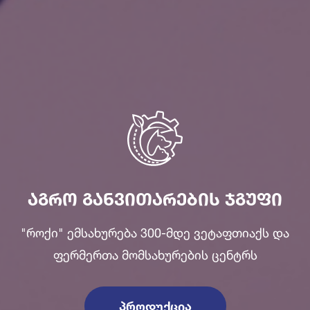
ᲐᲒᲠᲝ ᲒᲐᲜᲕᲘᲗᲐᲠᲔᲑᲘᲡ ᲯᲒᲣᲤᲘ
"როქი" ემსახურება 300-მდე ვეტაფთიაქს და
ფერმერთა მომსახურების ცენტრს
ᲞᲠᲝᲓᲣᲥᲪᲘᲐ