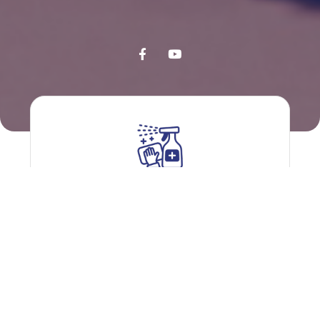
Gigiyena və qulluq vasitələri