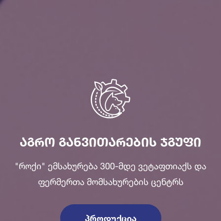
ᲐᲒᲠᲝ ᲒᲐᲜᲕᲘᲗᲐᲠᲔᲑᲘᲡ ᲯᲒᲣᲤᲘ
"როქი" ემსახურება 300-მდე ვეტაფთიაქს და
ფერმერთა მომსახურების ცენტრს
ᲞᲠᲝᲓᲣᲥᲪᲘᲐ