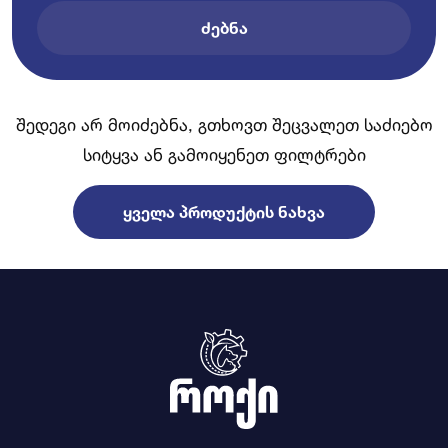
ᲫᲔᲑᲜᲐ
შედეგი არ მოიძებნა, გთხოვთ შეცვალეთ საძიებო
სიტყვა ან გამოიყენეთ ფილტრები
ᲧᲕᲔᲚᲐ ᲞᲠᲝᲓᲣᲥᲢᲘᲡ ᲜᲐᲮᲕᲐ