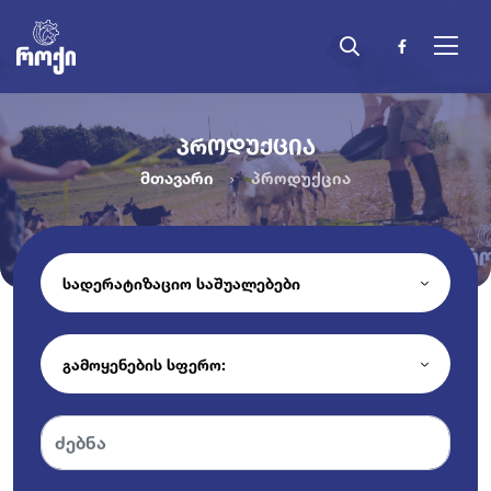
ᲞᲠᲝᲓᲣᲥᲪᲘᲐ
მთავარი
პროდუქცია