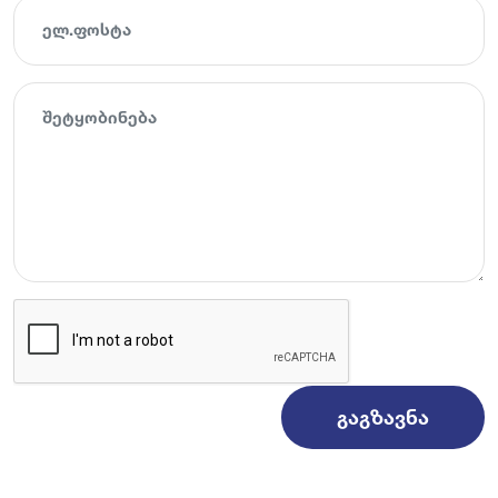
ᲒᲐᲒᲖᲐᲕᲜᲐ