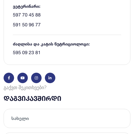
ვეტერინარი:
597 70 45 88
591 50 96 77
ძაღლისა და კატის ნუტრიციოლოგი:
595 09 23 81
ᲒᲐᲥᲕᲗ ᲨᲔᲙᲘᲗᲮᲕᲔᲑᲘ?
ᲓᲐᲒᲕᲘᲙᲐᲕᲨᲘᲠᲓᲘ