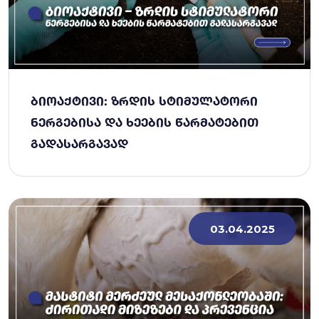
ᲑᲘᲝᲐᲥᲢᲘᲕᲘ: ᲖᲠᲓᲘᲡ ᲡᲢᲘᲛᲣᲚᲐᲢᲝᲠᲘ
ᲜᲔᲠᲒᲔᲑᲘᲡᲐ ᲓᲐ ᲮᲔᲔᲑᲘᲡ ᲬᲐᲠᲛᲐᲢᲔᲑᲘᲗ
ᲒᲐᲓᲐᲡᲐᲠᲒᲐᲕᲐᲓ
03.04.2025