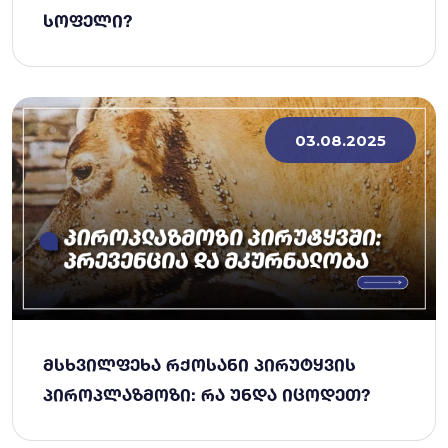
ᲡᲝᲤᲔᲚᲘ?
03.08.2025
ᲛᲡᲮᲕᲘᲚᲤᲔᲮᲐ ᲠᲥᲝᲡᲐᲜᲘ ᲞᲘᲠᲣᲢᲧᲕᲘᲡ
ᲞᲘᲠᲝᲞᲚᲐᲖᲛᲝᲖᲘ: ᲠᲐ ᲣᲜᲓᲐ ᲘᲪᲝᲓᲔᲗ?