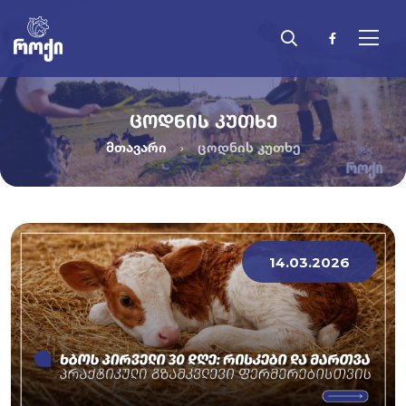
ᲪᲝᲓᲜᲘᲡ ᲙᲣᲗᲮᲔ
მთავარი
ცოდნის კუთხე
14.03.2026