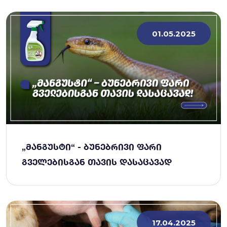
01.05.2025
„ᲛᲐᲜᲒᲣᲡᲢᲘ“ - ᲑᲣᲜᲔᲑᲠᲘᲕᲘ ᲤᲐᲠᲘ
ᲒᲕᲔᲚᲔᲑᲘᲡᲒᲐᲜ ᲗᲐᲕᲘᲡ ᲓᲐᲡᲐᲪᲐᲕᲐᲓ
17.04.2025