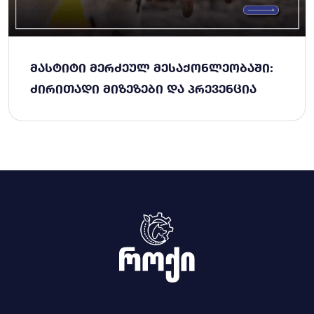
ᲛᲐᲡᲢᲘᲢᲘ ᲛᲔᲠᲫᲔᲣᲚ ᲛᲔᲡᲐᲥᲝᲜᲚᲔᲝᲑᲐᲨᲘ:
ᲫᲘᲠᲘᲗᲐᲓᲘ ᲛᲘᲖᲔᲖᲔᲑᲘ ᲓᲐ ᲞᲠᲔᲕᲔᲜᲪᲘᲐ