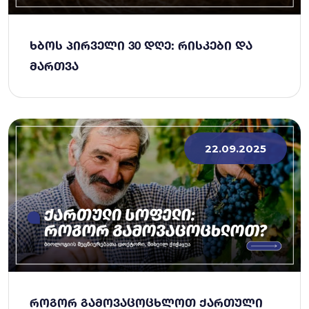
ᲮᲑᲝᲡ ᲞᲘᲠᲕᲔᲚᲘ 30 ᲓᲦᲔ: ᲠᲘᲡᲙᲔᲑᲘ ᲓᲐ
ᲛᲐᲠᲗᲕᲐ
22.09.2025
ᲠᲝᲒᲝᲠ ᲒᲐᲛᲝᲕᲐᲪᲝᲪᲮᲚᲝᲗ ᲥᲐᲠᲗᲣᲚᲘ