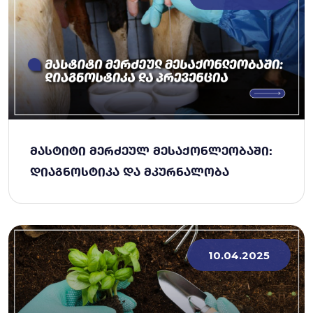
ᲛᲐᲡᲢᲘᲢᲘ ᲛᲔᲠᲫᲔᲣᲚ ᲛᲔᲡᲐᲥᲝᲜᲚᲔᲝᲑᲐᲨᲘ:
ᲓᲘᲐᲒᲜᲝᲡᲢᲘᲙᲐ ᲓᲐ ᲛᲙᲣᲠᲜᲐᲚᲝᲑᲐ
10.04.2025